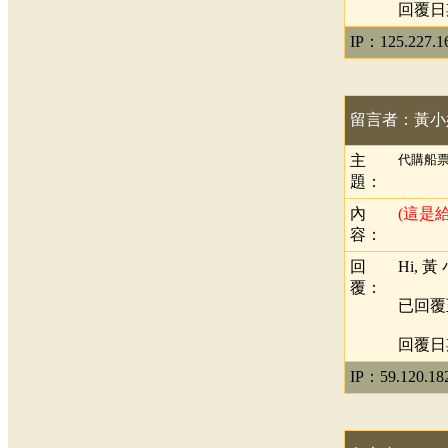
回覆日期：
IP：125.227.1
留言者：黃小
主
代購船
題：
內
(這是
容：
回
Hi, 
覆：
已回覆
回覆日期：
IP：59.120.18