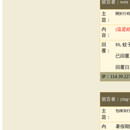
留言者：wen
主
關於行
題：
內
(這是
容：
回
Hi, 蚊
覆：
已回覆
回覆日期：
IP：114.39.227
留言者：ying
主
包棟加
題：
內
暑假期