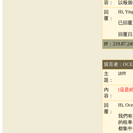
容：
以報個
Hi, Yin
回
覆：
已回覆
回覆日期：
IP：219.87.24
留言者：OCE
主
請問
題：
內
(這是
容：
Hi, Oce
回
覆：
我們有
的租車
都集中