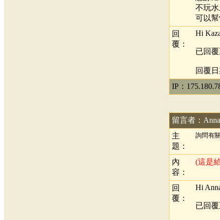
不玩水
可以幫
Hi Kaza
回
覆：
已回覆
回覆日期：
IP：175.180.7
留言者：Ann
主
詢問有關
題：
內
(這是
容：
Hi Ann
回
覆：
已回覆