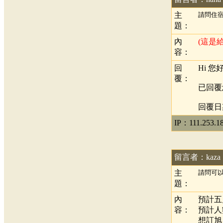
主
請問住
題：
內
(這是
容：
回
Hi 您好
覆：
已回覆
回覆日期：
IP：111.253.18
留言者：kaza
主
請問可以
題：
內
預計五
容：
預計人
想訂旭