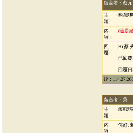
留言者：蔡元
主
麻煩接
題：
內
(這是
容：
回
Hi 蔡
覆：
已回覆
回覆日期：
IP：114.27.20
留言者：吳
主
無需接
題：
內
你好,
容：