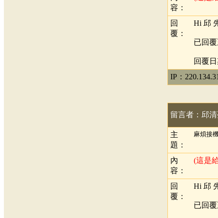
容：
回
Hi 邱
覆：
已回覆
回覆日期：
IP：220.134.3
留言者：邱清
主
麻煩接
題：
內
(這是
容：
回
Hi 邱
覆：
已回覆