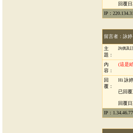
回覆日期：
IP：220.134.3
留言者：詠婷
主
詢價及訂
題：
內
(這是
容：
回
Hi 詠婷
覆：
已回覆
回覆日期：
IP：1.34.46.77