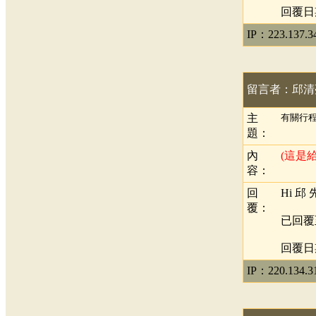
回覆日期：
IP：223.137.3
留言者：邱清
主
有關行
題：
內
(這是
容：
回
Hi 邱
覆：
已回覆
回覆日期：
IP：220.134.3