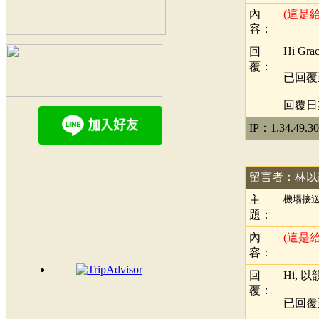
內
(這是
容：
Hi Grac
回
覆：
已回覆
回覆日期：
IP：1.34.49.30
留言者：林以
主
機場接
題：
內
(這是
容：
回
Hi, 以
覆：
已回覆