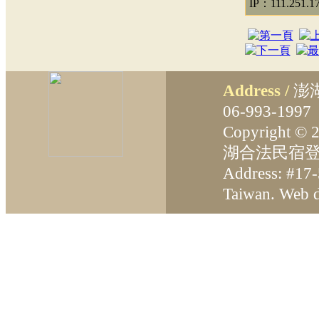
IP：111.251.17
Address /
澎
06-993-199
Copyright ©
湖合法民宿登
Address: #17-
Taiwan. Web