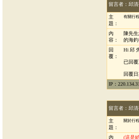
留言者：邱清
主
有關行
題：
內
陳先生
容：
的海釣
回
Hi 邱
覆：
已回覆
回覆日期：
IP：220.134.3
留言者：邱清
主
關於行
題：
內
(這是