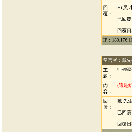
回
Hi 吳
覆：
已回覆
回覆日期：
IP：180.176.1
留言者：戴先
主
行程問
題：
內
(這是
容：
回
戴 先生
覆：
已回覆
回覆日期：