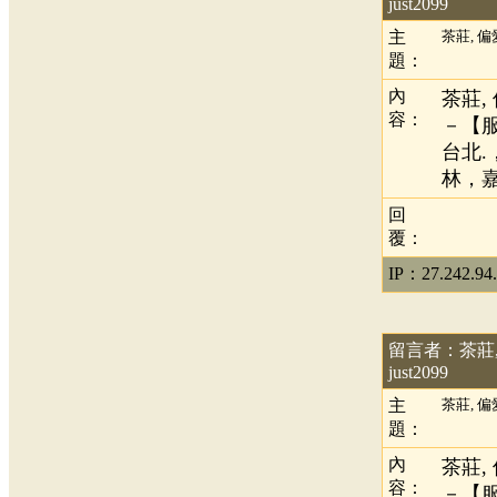
just2099
主
茶莊, 偏愛
題：
內
茶莊, 
容：
－【
台北
林，
回
覆：
IP：27.242.94
留言者：茶莊,
just2099
主
茶莊, 偏愛
題：
內
茶莊, 
容：
－【