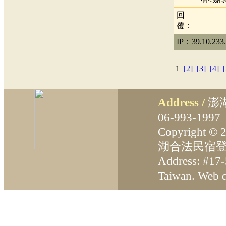
回
覆：
IP：39.10.233
1
[2]
[3]
[4]
[
Address /
澎
06-993-199
Copyright ©
湖合法民宿登
Address: #17-
Taiwan. Web