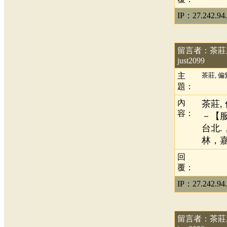
IP：27.242.94
留言者：茶莊,
just2099
主
茶莊, 偏愛
題：
內
茶莊, 
容：
－【
台北
林，
回
覆：
IP：27.242.94
留言者：茶莊,